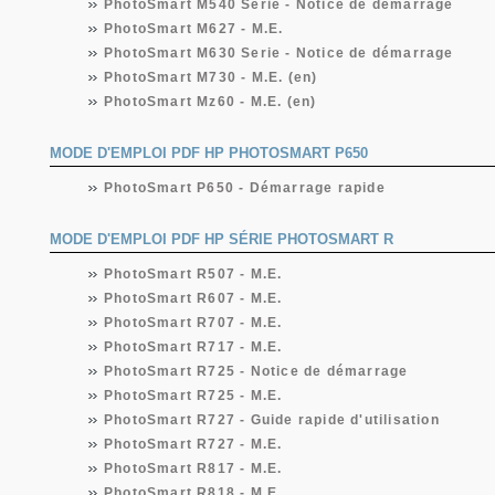
PhotoSmart M540 Serie - Notice de démarrage
PhotoSmart M627 - M.E.
PhotoSmart M630 Serie - Notice de démarrage
PhotoSmart M730 - M.E. (en)
PhotoSmart Mz60 - M.E. (en)
MODE D'EMPLOI PDF HP PHOTOSMART P650
PhotoSmart P650 - Démarrage rapide
MODE D'EMPLOI PDF HP SÉRIE PHOTOSMART R
PhotoSmart R507 - M.E.
PhotoSmart R607 - M.E.
PhotoSmart R707 - M.E.
PhotoSmart R717 - M.E.
PhotoSmart R725 - Notice de démarrage
PhotoSmart R725 - M.E.
PhotoSmart R727 - Guide rapide d'utilisation
PhotoSmart R727 - M.E.
PhotoSmart R817 - M.E.
PhotoSmart R818 - M.E.