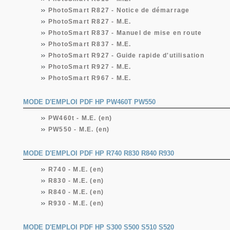
PhotoSmart R827 - Notice de démarrage
PhotoSmart R827 - M.E.
PhotoSmart R837 - Manuel de mise en route
PhotoSmart R837 - M.E.
PhotoSmart R927 - Guide rapide d'utilisation
PhotoSmart R927 - M.E.
PhotoSmart R967 - M.E.
MODE D'EMPLOI PDF HP PW460T PW550
PW460t - M.E. (en)
PW550 - M.E. (en)
MODE D'EMPLOI PDF HP R740 R830 R840 R930
R740 - M.E. (en)
R830 - M.E. (en)
R840 - M.E. (en)
R930 - M.E. (en)
MODE D'EMPLOI PDF HP S300 S500 S510 S520