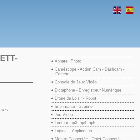
LETT-
Appareil Photo
Caméscope - Action Cam - Dashcam -
Caméra
Console de Jeux Vidéo
Dictaphone - Enregistreur Numérique
Drone de Loisir - Robot
Imprimante - Scanner
ssous
Jeu Vidéo
Lecteur mp3 mp4 mp5
Logiciel - Application
Montre Connectée - Objet Connecté -