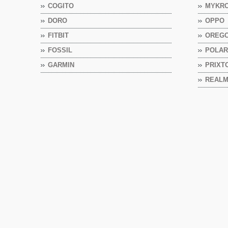
COGITO
MYKR
DORO
OPPO
FITBIT
OREGO
FOSSIL
POLA
GARMIN
PRIXT
REAL