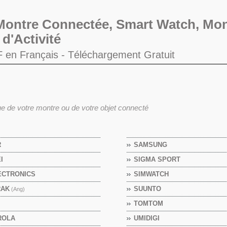
s Montre Connectée, Smart Watch, Mon
d'Activité
DF en Français -
Téléchargement Gratuit
e de votre montre ou de votre objet connecté
R
SAMSUNG
I
SIGMA SPORT
ECTRONICS
SIMWATCH
RAK
SUUNTO
(Ang)
TOMTOM
ROLA
UMIDIGI