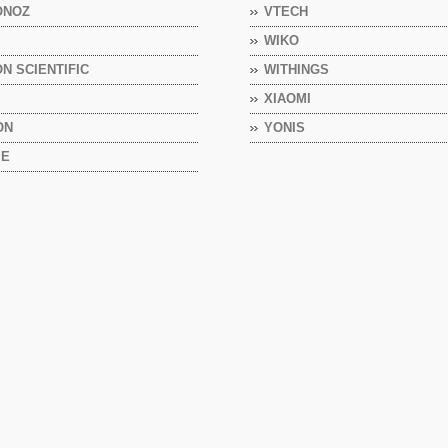
ONOZ
VTECH
WIKO
N SCIENTIFIC
WITHINGS
R
XIAOMI
ON
YONIS
ME