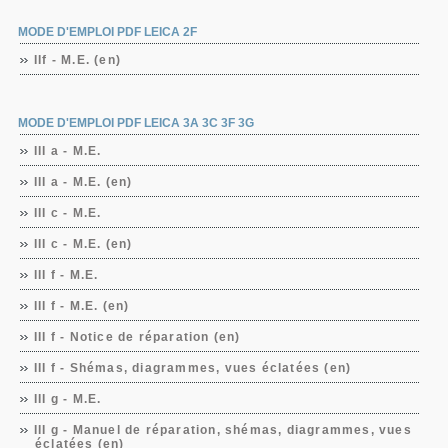
MODE D'EMPLOI PDF LEICA 2F
IIf - M.E. (en)
MODE D'EMPLOI PDF LEICA 3A 3C 3F 3G
III a - M.E.
III a - M.E. (en)
III c - M.E.
III c - M.E. (en)
III f - M.E.
III f - M.E. (en)
III f - Notice de réparation (en)
III f - Shémas, diagrammes, vues éclatées (en)
III g - M.E.
III g - Manuel de réparation, shémas, diagrammes, vues
éclatées (en)