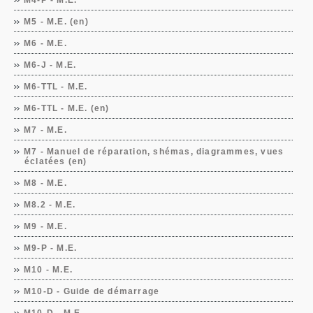
M4-P - M.E.
M5 - M.E. (en)
M6 - M.E.
M6-J - M.E.
M6-TTL - M.E.
M6-TTL - M.E. (en)
M7 - M.E.
M7 - Manuel de réparation, shémas, diagrammes, vues
éclatées (en)
M8 - M.E.
M8.2 - M.E.
M9 - M.E.
M9-P - M.E.
M10 - M.E.
M10-D - Guide de démarrage