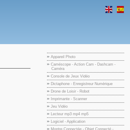
Appareil Photo
Caméscope - Action Cam - Dashcam -
Caméra
Console de Jeux Vidéo
Dictaphone - Enregistreur Numérique
Drone de Loisir - Robot
Imprimante - Scanner
Jeu Vidéo
Lecteur mp3 mp4 mp5
Logiciel - Application
Montre Connectée - Objet Connecté -